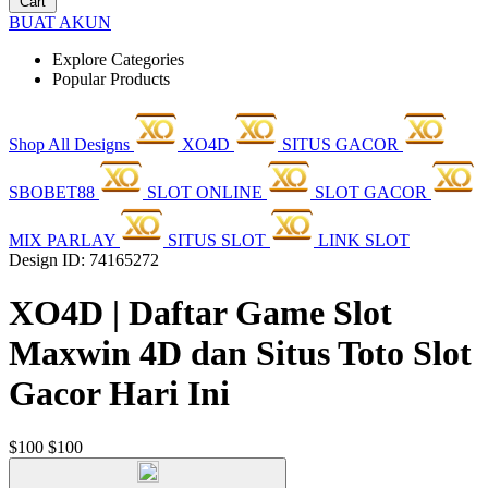
Cart
BUAT AKUN
Explore Categories
Popular Products
Shop All Designs
XO4D
SITUS GACOR
SBOBET88
SLOT ONLINE
SLOT GACOR
MIX PARLAY
SITUS SLOT
LINK SLOT
Design ID: 74165272
XO4D | Daftar Game Slot
Maxwin 4D dan Situs Toto Slot
Gacor Hari Ini
$100
$100