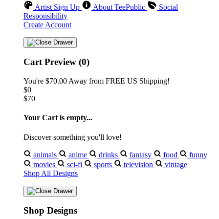
Artist Sign Up
About TeePublic
Social
Responsibility
Create Account
Cart Preview (0)
You're
$70.00
Away from
FREE US Shipping!
$0
$70
Your Cart is empty...
Discover something you'll love!
animals
anime
drinks
fantasy
food
funny
movies
sci-fi
sports
television
vintage
Shop All Designs
Shop Designs