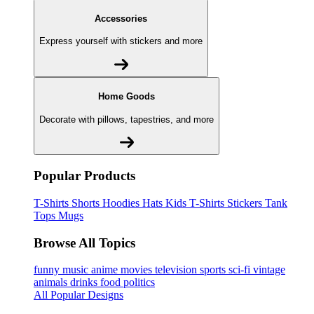
Accessories
Express yourself with stickers and more
Home Goods
Decorate with pillows, tapestries, and more
Popular Products
T-Shirts
Shorts
Hoodies
Hats
Kids T-Shirts
Stickers
Tank
Tops
Mugs
Browse All Topics
funny
music
anime
movies
television
sports
sci-fi
vintage
animals
drinks
food
politics
All Popular Designs