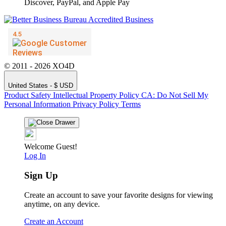
© 2011 - 2026 XO4D
United States - $ USD
Product Safety
Intellectual Property Policy
CA: Do Not Sell My
Personal Information
Privacy Policy
Terms
Welcome Guest!
Log In
Sign Up
Create an account to save your favorite designs for viewing
anytime, on any device.
Create an Account