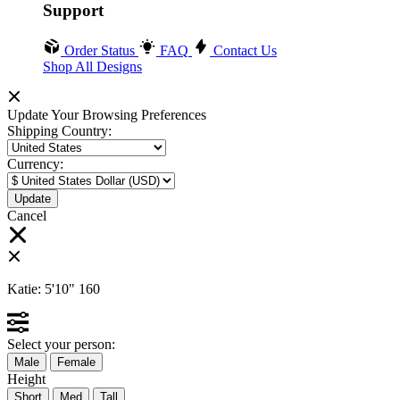
Support
Order Status
FAQ
Contact Us
Shop All Designs
Update Your Browsing Preferences
Shipping Country:
Currency:
Cancel
Katie:
5'10"
160
Select your person:
Male
Female
Height
Short
Med
Tall