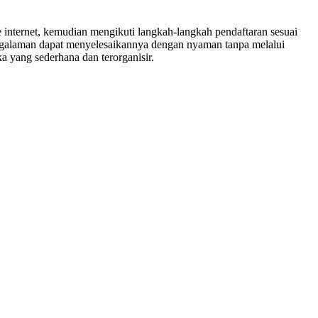
internet, kemudian mengikuti langkah-langkah pendaftaran sesuai
ngalaman dapat menyelesaikannya dengan nyaman tanpa melalui
a yang sederhana dan terorganisir.