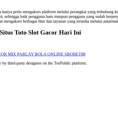
hanya perlu mengakses platform melalui perangkat yang terhubung ke 
hami, sehingga baik pengguna baru maupun pengguna yang sudah berpe
at mengakses berbagai fitur dan layanan yang tersedia melalui antarmuk
tus Toto Slot Gacor Hari Ini
COR
MIX PARLAY
BOLA ONLINE
SBOBET88
 by third-party designers on the TeePublic platform.