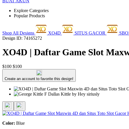
BUAT AKUN
Explore Categories
Popular Products
Shop All Designs
XO4D
SITUS GACOR
SBO
Design ID: 74165272
XO4D | Daftar Game Slot Maxwin
$100
$100
Create an account to favorite this design!
Color:
Blue