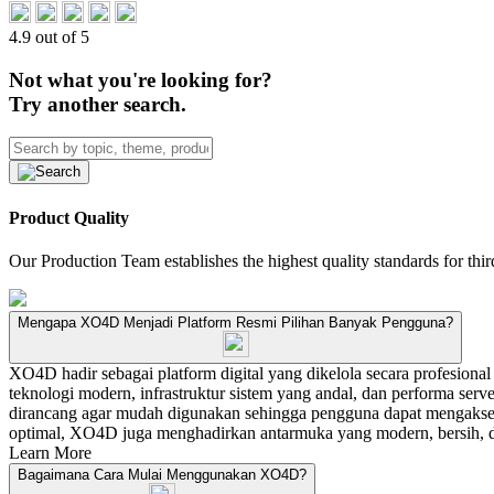
4.9 out of 5
Not what you're looking for?
Try another search.
Product Quality
Our Production Team establishes the highest quality standards for third
Mengapa XO4D Menjadi Platform Resmi Pilihan Banyak Pengguna?
XO4D hadir sebagai platform digital yang dikelola secara profesio
teknologi modern, infrastruktur sistem yang andal, dan performa ser
dirancang agar mudah digunakan sehingga pengguna dapat mengakses be
optimal, XO4D juga menghadirkan antarmuka yang modern, bersih, dan
Learn More
Bagaimana Cara Mulai Menggunakan XO4D?