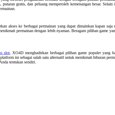
, putaran gratis, dan peluang memperoleh kemenangan besar. Selain 
ermainan.
 akses ke berbagai permainan yang dapat dimainkan kapan saja m
t menikmati permainan dengan lebih nyaman. Beragam pilihan game yan
to slot
, XO4D menghadirkan berbagai pilihan game populer yang ba
atform ini sebagai salah satu alternatif untuk menikmati hiburan perma
Anda tentukan sendiri.