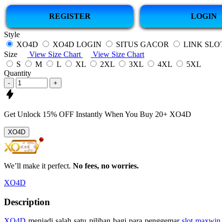
REGISTER
LOGIN
Style
XO4D
XO4D LOGIN
SITUS GACOR
LINK SLO
Size
View Size Chart
View Size Chart
S
M
L
XL
2XL
3XL
4XL
5XL
Quantity
-
+
Get
Unlock 15%
OFF Instantly When You Buy
20+ XO4D
XO4D
We’ll make it perfect.
No fees, no worries.
XO4D
Description
XO4D
menjadi salah satu pilihan bagi para penggemar
slot maxwin